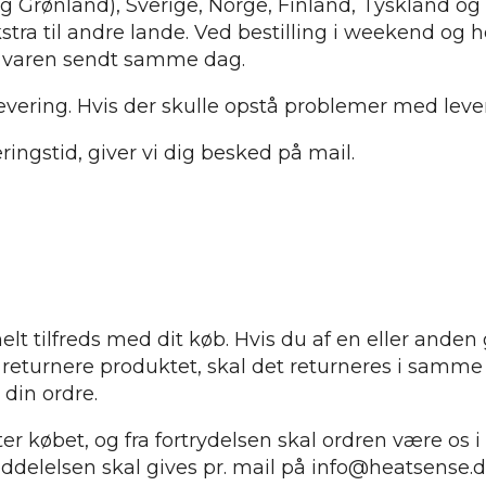
 Grønland), Sverige, Norge, Finland, Tyskland og S
tra til andre lande. Ved bestilling i weekend og h
er varen sendt samme dag.
evering. Hvis der skulle opstå problemer med leveri
ringstid, giver vi dig besked på mail.
lt tilfreds med dit køb. Hvis du af en eller anden 
t returnere produktet, skal det returneres i samme
din ordre.
ter købet, og fra fortrydelsen skal ordren være os 
eddelelsen skal gives pr. mail på info@heatsense.d