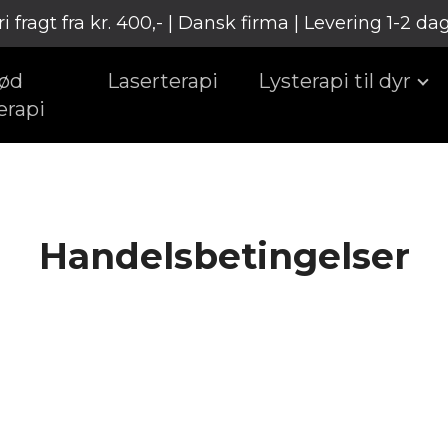
ri fragt fra kr. 400,- | Dansk firma | Levering 1-2 da
ød
Laserterapi
Lysterapi til dyr
erapi
Handelsbetingelser