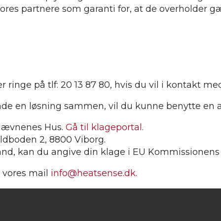
ores partnere som garanti for, at de overholder g
er ringe på tlf: 20 13 87 80, hvis du vil i kontakt m
finde en løsning sammen, vil du kunne benytte en a
. Nævnenes Hus.
Gå til klageportal
.
ldboden 2, 8800 Viborg.
and, kan du angive din klage i EU Kommissionens 
e vores mail
info@heatsense.dk
.