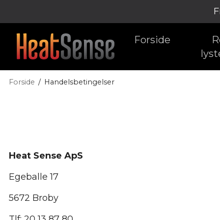
F
Forside
R
lyst
Forside
Handelsbetingelser
Heat Sense ApS
Egeballe 17
5672 Broby
Tlf: 20 13 87 80