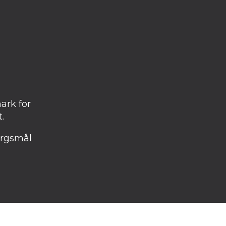
ark for
.
ørgsmål