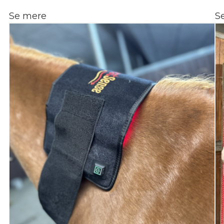
Se mere
S