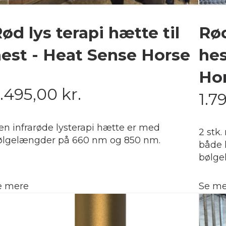
ød lys terapi hætte til
Rød
est - Heat Sense Horse
hes
Ho
.495,00
kr.
1.7
en infrarøde lysterapi hætte er med
2 stk.
ølgelængder på 660 nm og 850 nm.
både 
bølge
e mere
Se me