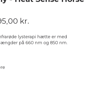
95,00
kr.
nfrarøde lysterapi hætte er med
længder på 660 nm og 850 nm.
re