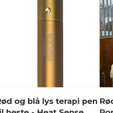
ød og blå lys terapi pen
Rød
il heste - Heat Sense
Pon