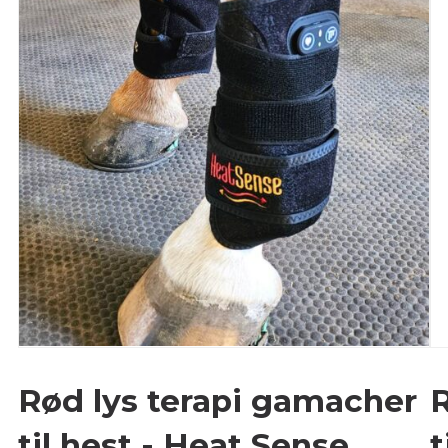
Rød lys terapi gamacher
R
til hest - Heat Sense
t