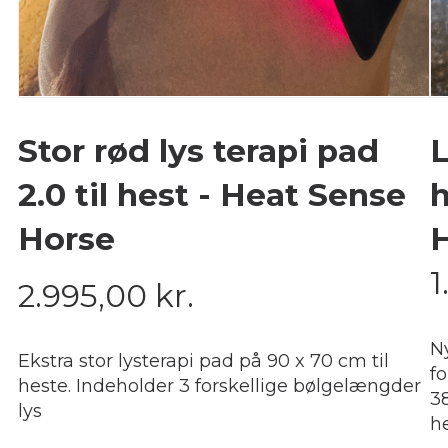
Stor rød lys terapi pad
L
2.0 til hest - Heat Sense
h
Horse
1
2.995,00
kr.
N
Ekstra stor lysterapi pad på 90 x 70 cm til
f
heste. Indeholder 3 forskellige bølgelængder
3
lys
h