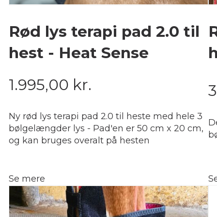
Rød lys terapi pad 2.0 til
R
hest - Heat Sense
h
1.995,00
kr.
3
Ny rød lys terapi pad 2.0 til heste med hele 3
D
bølgelængder lys - Pad'en er 50 cm x 20 cm,
b
og kan bruges overalt på hesten
Se mere
S