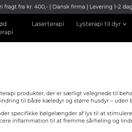
ri fragt fra kr. 400,- | Dansk firma | Levering 1-2 da
ød
Laserterapi
Lysterapi til dyr
erapi
sterapi produkter, der er særligt velegnede til be
lindring til både kæledyr og større husdyr – uden b
der specifikke bølgelængder af lys til at stimuler
ere inflammation til at fremme sårheling og lindr