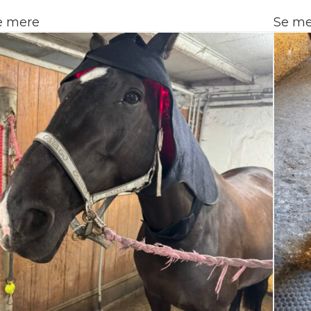
e mere
Se me