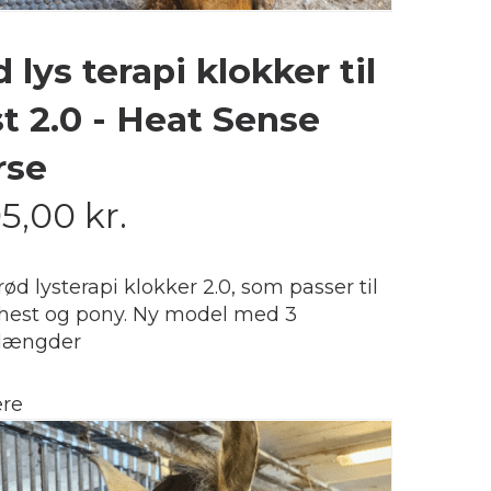
 lys terapi klokker til
t 2.0 - Heat Sense
rse
95,00
kr.
 rød lysterapi klokker 2.0, som passer til
hest og pony. Ny model med 3
længder
re