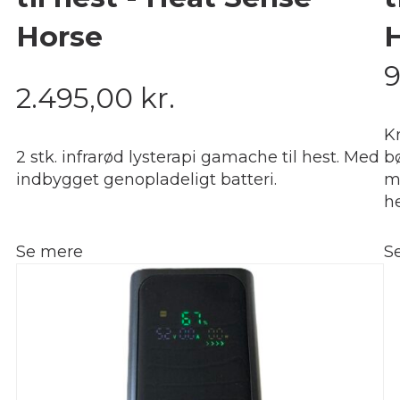
Horse
2.495,00
kr.
Kr
2 stk. infrarød lysterapi gamache til hest. Med
b
indbygget genopladeligt batteri.
m
h
Se mere
S