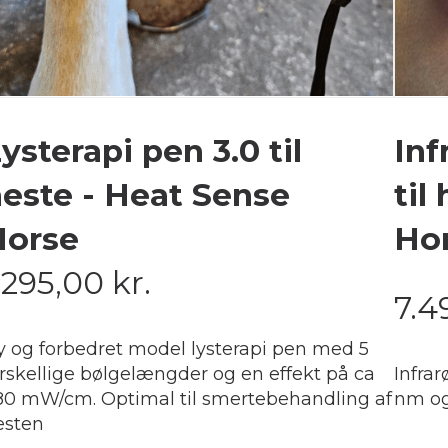
ysterapi pen 3.0 til
Inf
este - Heat Sense
til
Horse
Ho
.295,00
kr.
7.4
y og forbedret model lysterapi pen med 5
orskellige bølgelængder og en effekt på ca
Infra
80 mW/cm. Optimal til smertebehandling af
nm og
esten