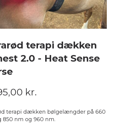
rarød terapi dækken
 hest 2.0 - Heat Sense
rse
95,00
kr.
rød terapi dækken bølgelængder på 660
 850 nm og 960 nm.