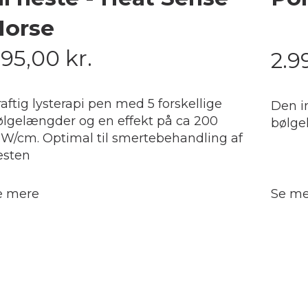
Horse
995,00
kr.
2.9
aftig lysterapi pen med 5 forskellige
Den i
ølgelængder og en effekt på ca 200
bølge
W/cm. Optimal til smertebehandling af
esten
e mere
Se me