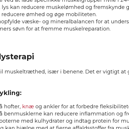
rødt lys kan reducere muskelømhed og fremskynde
t reducere ømhed og øge mobiliteten.
genopfylde væske- og mineralbalancen for at under
timers søvn for at fremme muskelreparation.
lysterapi
l muskeltræthed, især i benene. Det er vigtigt at 
ykling:
å hofter,
knæ
og ankler for at forbedre fleksibilitet
å benmusklerne kan reducere inflammation og fre
poterne med kulhydrater og indtag protein for mu
ng kan hjælpe med at fjerne affaldsstoffer fra mus