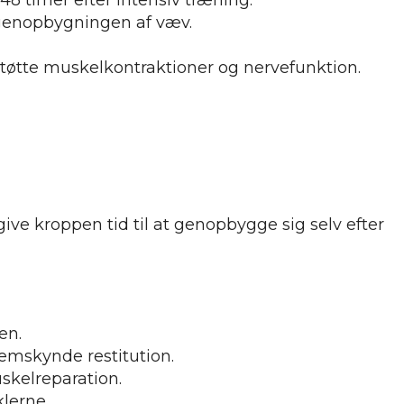
 genopbygningen af væv.
støtte muskelkontraktioner og nervefunktion.
give kroppen tid til at genopbygge sig selv efter
en.
mskynde restitution.
skelreparation.
klerne.