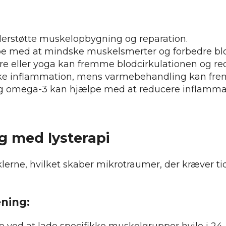
nderstøtte muskelopbygning og reparation.
ælpe med at mindske muskelsmerter og forbedre bl
re eller yoga kan fremme blodcirkulationen og re
ske inflammation, mens varmebehandling kan f
og omega-3 kan hjælpe med at reducere inflammat
ng med lysterapi
erne, hvilket skaber mikrotraumer, der kræver tid 
æning:
 ved at lade specifikke muskelgrupper hvile i 24-