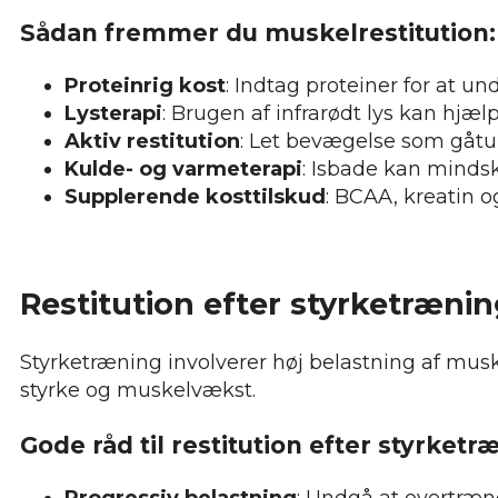
Sådan fremmer du muskelrestitution:
Proteinrig kost
: Indtag proteiner for at u
Lysterapi
: Brugen af infrarødt lys kan hj
Aktiv restitution
: Let bevægelse som gåtu
Kulde- og varmeterapi
: Isbade kan mind
Supplerende kosttilskud
: BCAA, kreatin 
Restitution efter styrketræni
Styrketræning involverer høj belastning af muskl
styrke og muskelvækst.
Gode råd til restitution efter styrketr
Progressiv belastning
: Undgå at overtræne