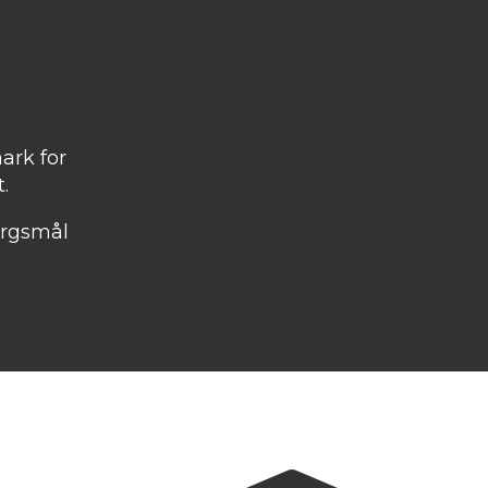
ark for
.
ørgsmål