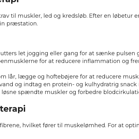
rav til muskler, led og kredsløb. Efter en løbetur er
in præstation.
utters let jogging eller gang for at sænke pulsen g
på benmusklerne for at reducere inflammation og
om lår, lægge og hoftebøjere for at reducere mus
d vand og indtag en protein- og kulhydratrig snack
 løsne spændte muskler og forbedre blodcirkulat
terapi
ibrene, hvilket fører til muskelømhed. For at opt