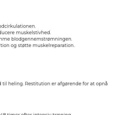
odcirkulationen.
ducere muskelstivhed.
remme blodgennemstrømningen.
ion og støtte muskelreparation.
til heling. Restitution er afgørende for at opnå
48 timer efter intensiv træning.