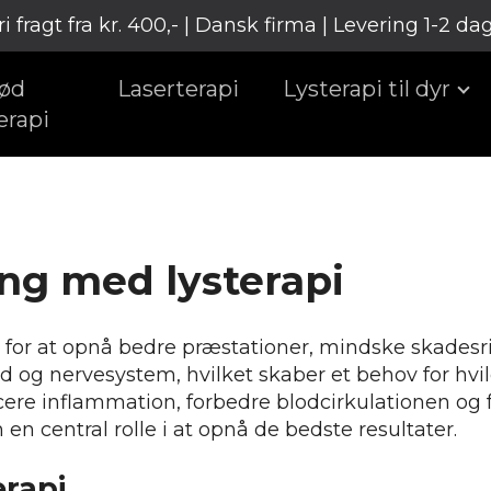
ri fragt fra kr. 400,- | Dansk firma | Levering 1-2 da
ød
Laserterapi
Lysterapi til dyr
erapi
ing med lysterapi
r for at opnå bedre præstationer, mindske skadesr
ed og nervesystem, hvilket skaber et behov for hv
ducere inflammation, forbedre blodcirkulationen 
on en central rolle i at opnå de bedste resultater.
erapi