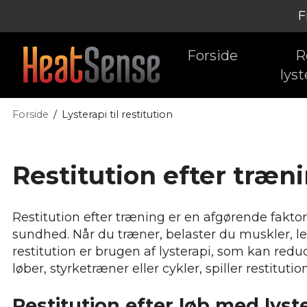
F
Forside
R
lyst
Forside
Lysterapi til restitution
Restitution efter træn
Restitution efter træning er en afgørende fakto
sundhed. Når du træner, belaster du muskler, l
restitution er brugen af lysterapi, som kan re
løber, styrketræner eller cykler, spiller restituti
Restitution efter løb med lyst