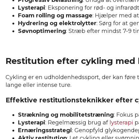
Lysterapi
: Eksponering for rød- og infra
Foam rolling og massage
: Hjælper med a
Hydrering og elektrolytter
: Sørg for at 
Søvnoptimering
: Stræb efter mindst 7-9 
Restitution efter cykling med 
Cykling er en udholdenhedssport, der kan føre ti
lange eller intense ture.
Effektive restitutionsteknikker efter c
Strækning og mobilitetstræning
: Fokus p
Lysterapi
: Regelmæssig brug af
lysterapi
p
Ernæringsstrategi
: Genopfyld glykogende
Aktiv restitution
: Let cykling eller svømni