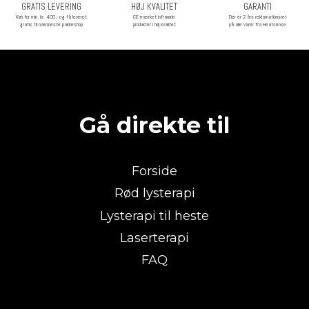
GRATIS LEVERING
HØJ KVALITET
GARANTI
Køb for min. kr. 400,- og få leveret
CE-mærket infrarøde
Der er 2 års reklamationsret
gratis til nærmeste pakkeshop
produkter i høj kvalitet
på alle varer fra Heatsense
Gå direkte til
Forside
Rød lysterapi
Lysterapi til heste
Laserterapi
FAQ