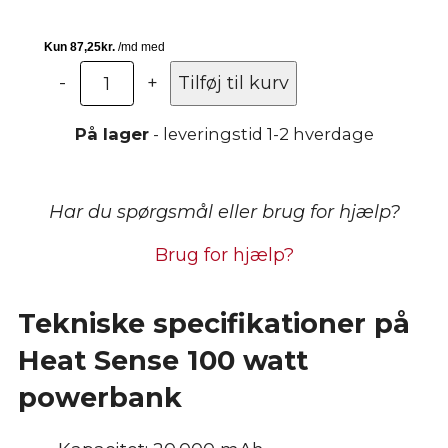
100
-
+
Tilføj til kurv
watt
Powerbank
På lager
- leveringstid 1-2 hverdage
20.000
mAh
-
Har du spørgsmål eller brug for hjælp?
Heat
Sense
Brug for hjælp?
antal
Tekniske specifikationer på
Heat Sense 100 watt
powerbank