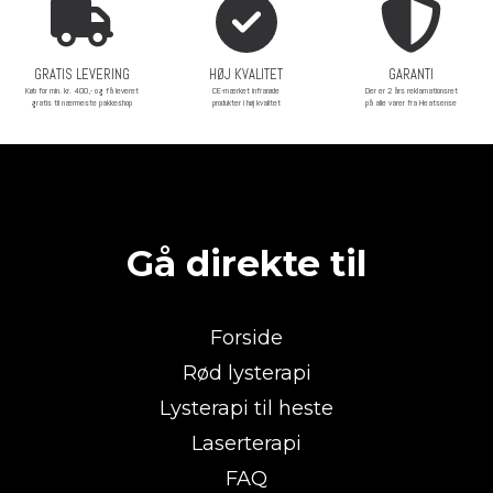
GRATIS LEVERING
HØJ KVALITET
GARANTI
Køb for min. kr. 400,- og få leveret
CE-mærket infrarøde
Der er 2 års reklamationsret
gratis til nærmeste pakkeshop
produkter i høj kvalitet
på alle varer fra Heatsense
Gå direkte til
Forside
Rød lysterapi
Lysterapi til heste
Laserterapi
FAQ