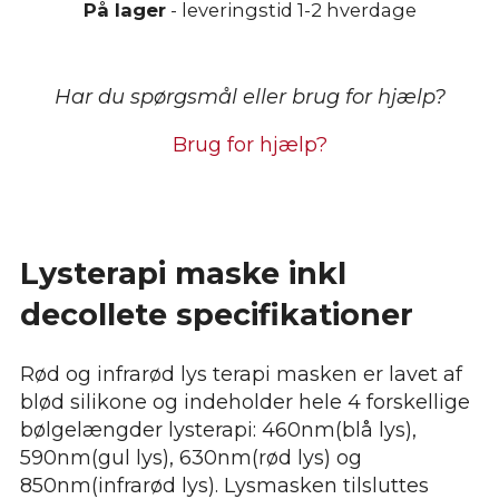
På lager
- leveringstid 1-2 hverdage
decollete
enhed
-
Har du spørgsmål eller brug for hjælp?
Heat
Sense
Brug for hjælp?
antal
Lysterapi maske inkl
decollete specifikationer
Rød og infrarød lys terapi masken er lavet af
blød silikone og indeholder hele 4 forskellige
bølgelængder lysterapi:
460nm(blå lys),
590nm(gul lys), 630nm(rød lys) og
850nm(infrarød lys). Lysmasken tilsluttes