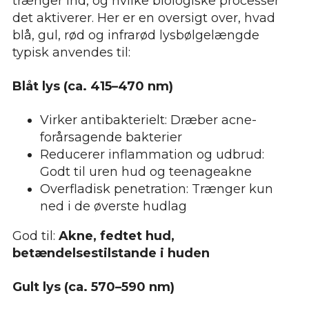
trænger ind, og hvilke biologiske processer
det aktiverer. Her er en oversigt over, hvad
blå, gul, rød og infrarød lysbølgelængde
typisk anvendes til:
Blåt lys (ca. 415–470 nm)
Virker antibakterielt: Dræber acne-
forårsagende bakterier
Reducerer inflammation og udbrud:
Godt til uren hud og teenageakne
Overfladisk penetration: Trænger kun
ned i de øverste hudlag
God til:
Akne, fedtet hud,
betændelsestilstande i huden
Gult lys (ca. 570–590 nm)